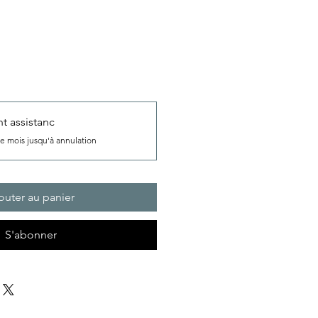
 assistanc
e mois jusqu'à annulation
outer au panier
S'abonner