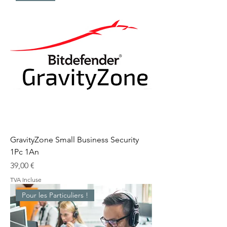
GravityZone Small Business Security
1Pc 1An
Prix
39,00 €
TVA Incluse
Pour les Particuliers !