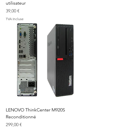
utilisateur
Prix
39,00 €
TVA Incluse
LENOVO ThinkCenter M920S
Reconditionné
Prix
299,00 €