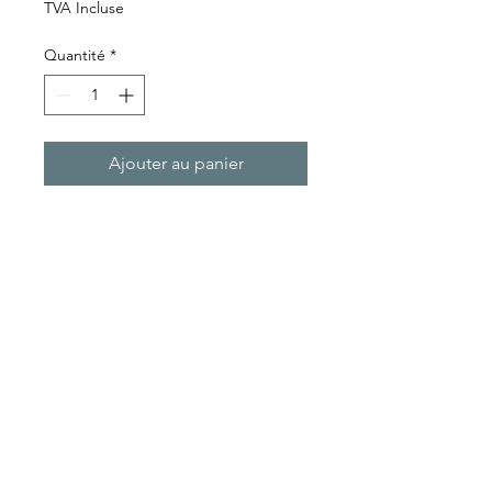
TVA Incluse
Quantité
*
Ajouter au panier
Intel Core I3 9100
8 Gb DDR4, NVME 500Go
Windows 11 Pro
Garantie 1 an